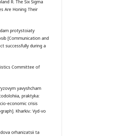
land R. The Six Sigma
s Are Honing Their
adam protystoiaty
 posib [Communication and
ct successfully during a
tistics Committee of
i kryzovym yavyshcham
odolohiia, praktyka:
cio-economic crisis
raph]. Kharkiv.: Vyd-vo
dova orhanizatsii ta