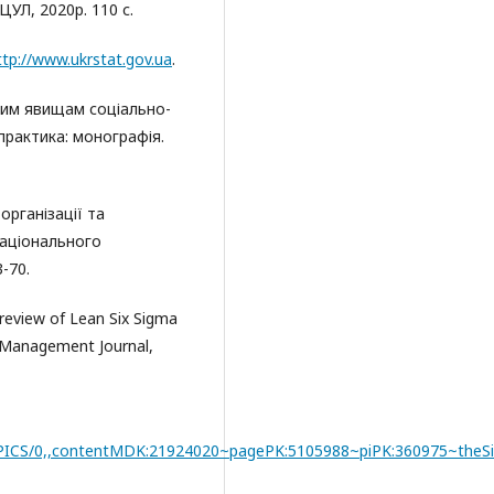
 ЦУЛ, 2020р. 110 с.
ttp://www.ukrstat.gov.ua
.
вим явищам соціально-
практика: монографія.
організації та
Національного
-70.
c review of Lean Six Sigma
s Management Journal,
PICS/0,,contentMDK:21924020~pagePK:5105988~piPK:360975~theSi