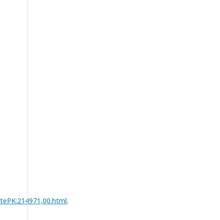
tePK:214971,00.html
.