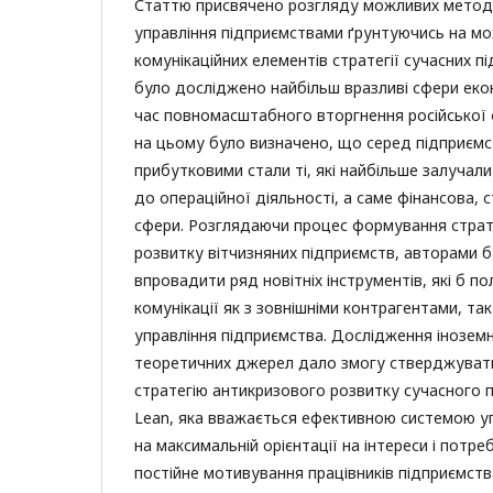
Статтю присвячено розгляду можливих метод
управління підприємствами ґрунтуючись на м
комунікаційних елементів стратегії сучасних п
було досліджено найбільш вразливі сфери екон
час повномасштабного вторгнення російської 
на цьому було визначено, що серед підприємст
прибутковими стали ті, які найбільше залучал
до операційної діяльності, а саме фінансова, 
сфери. Розглядаючи процес формування страт
розвитку вітчизняних підприємств, авторами 
впровадити ряд новітніх інструментів, які б п
комунікації як з зовнішніми контрагентами, так 
управління підприємства. Дослідження іноземн
теоретичних джерел дало змогу стверджуват
стратегію антикризового розвитку сучасного 
Lean, яка вважається ефективною системою у
на максимальній орієнтації на інтереси і потр
постійне мотивування працівників підприємст