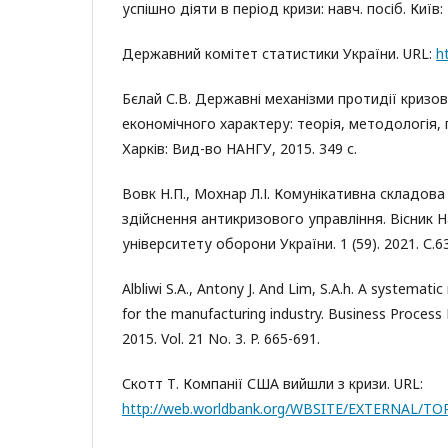
успішно діяти в період кризи: навч. посіб. Київ:
Державний комітет статистики України. URL:
h
Бєлай С.В. Державні механізми протидії кризо
економічного характеру: теорія, методологія, 
Харків: Вид-во НАНГУ, 2015. 349 с.
Вовк Н.П., Мохнар Л.І. Комунікативна складова 
здійснення антикризового управління. Вісник 
університету оборони України. 1 (59). 2021. С.63
Albliwi S.A., Antony J. And Lim, S.A.h. A systemati
for the manufacturing industry. Business Proces
2015. Vol. 21 No. 3. P. 665-691.
Скотт Т. Компанії США вийшли з кризи. URL:
http://web.worldbank.org/WBSITE/EXTERNAL/TO