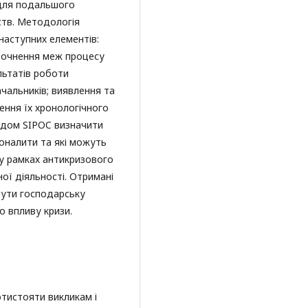
 для подальшого
ств. Методологія
наступних елементів:
уточнення меж процесу
ультатів роботи
ачальників; виявлення та
ення їх хронологічного
одом SIPOC визначити
коналити та які можуть
 у рамках антикризового
ої діяльності. Отримані
ути господарську
о впливу кризи.
отистояти викликам і