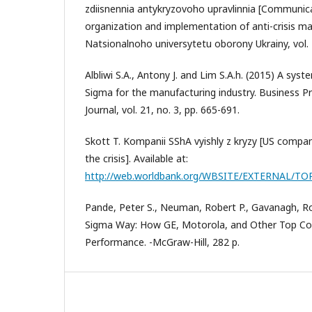
zdiisnennia antykryzovoho upravlinnia [Communi
organization and implementation of anti-crisis m
Natsionalnoho universytetu oborony Ukrainy, vol. 1
Albliwi S.A., Antony J. аnd Lim S.A.h. (2015) A sys
Sigma for the manufacturing industry. Business
Journal, vol. 21, no. 3, pp. 665-691.
Skott T. Kompanii SShA vyishly z kryzy [US comp
the crisis]. Available at:
http://web.worldbank.org/WBSITE/EXTERNAL/TO
Pande, Peter S., Neuman, Robert P., Gavanagh, Rol
Sigma Way: How GE, Motorola, and Other Top Co
Performance. -McGraw-Hill, 282 p.