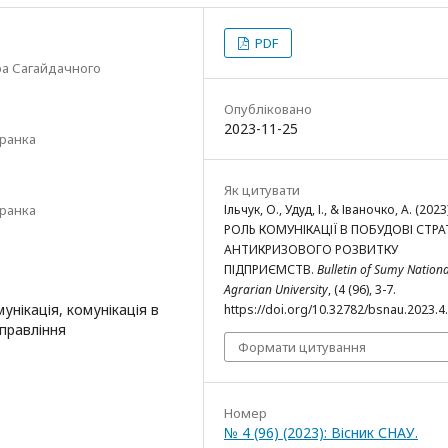
PDF
ра Сагайдачного
Опубліковано
2023-11-25
Франка
Як цитувати
Франка
Ільчук, О., Удуд, І., & Іваночко, А. (2023)
РОЛЬ КОМУНІКАЦІЇ В ПОБУДОВІ СТРАТ
АНТИКРИЗОВОГО РОЗВИТКУ
ПІДПРИЄМСТВ.
Bulletin of Sumy Nationa
Agrarian University
, (4 (96), 3-7.
нікація, комунікація в
https://doi.org/10.32782/bsnau.2023.4
управління
Формати цитування
Номер
№ 4 (96) (2023): Вісник СНАУ.