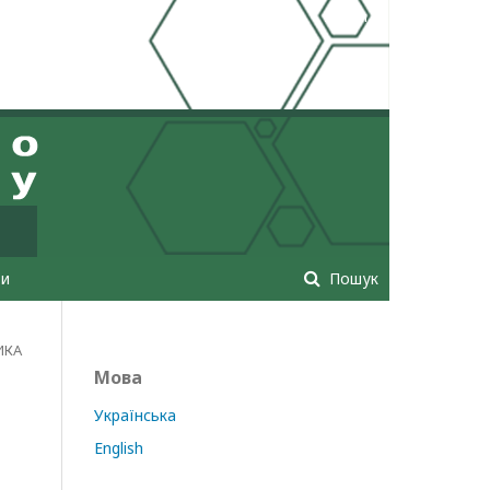
Увійти
ти
Пошук
ИКА
Мова
Українська
English