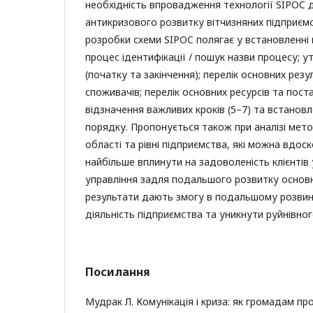
необхідність впровадження технології SIPOC
антикризового розвитку вітчизняних підприєм
розробки схеми SIPOC полягає у встановленні 
процес ідентифікації / пошук назви процесу; 
(початку та закінчення); перелік основних рез
споживачів; перелік основних ресурсів та пост
відзначення важливих кроків (5–7) та встановл
порядку. Пропонується також при аналізі мет
області та рівні підприємства, які можна вдос
найбільше вплинути на задоволеність клієнтів
управління задля подальшого розвитку основн
результати дають змогу в подальшому розвин
діяльність підприємства та уникнути руйнівног
Посилання
Мудрак Л. Комунікація і криза: як громадам пр