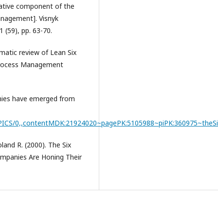
cative component of the
anagement]. Visnyk
 (59), pp. 63-70.
tematic review of Lean Six
 Process Management
anies have emerged from
PICS/0,,contentMDK:21924020~pagePK:5105988~piPK:360975~theSi
and R. (2000). The Six
mpanies Are Honing Their