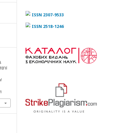
ISSN 2307-9533
ISSN 2518-1246
.
ЕГІЇ
l
.1