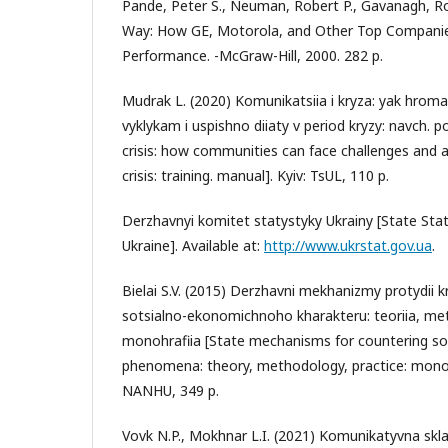
Pande, Peter S., Neuman, Robert P., Gavanagh, Ro
Way: How GE, Motorola, and Other Top Companie
Performance. -McGraw-Hill, 2000. 282 p.
Mudrak L. (2020) Komunikatsiia i kryza: yak hrom
vyklykam i uspishno diiaty v period kryzy: navch.
crisis: how communities can face challenges and a
crisis: training. manual]. Kyiv: TsUL, 110 p.
Derzhavnyi komitet statystyky Ukrainy [State Sta
Ukraine]. Available at:
http://www.ukrstat.gov.ua
.
Bielai S.V. (2015) Derzhavni mekhanizmy protydi
sotsialno-ekonomichnoho kharakteru: teoriia, met
monohrafiia [State mechanisms for countering so
phenomena: theory, methodology, practice: monog
NANHU, 349 p.
Vovk N.P., Mokhnar L.I. (2021) Komunikatyvna skla