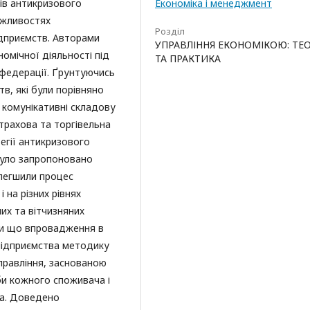
ів антикризового
Економіка і менеджмент
ожливостях
Розділ
ідприємств. Авторами
УПРАВЛІННЯ ЕКОНОМІКОЮ: ТЕО
омічної діяльності під
ТА ПРАКТИКА
федерації. Ґрунтуючись
в, які були порівняно
и комунікативні складову
страхова та торгівельна
егії антикризового
було запропоновано
олегшили процес
і на різних рівнях
их та вітчизняних
и що впровадження в
підприємства методику
правління, заснованою
еби кожного споживача і
ва. Доведено