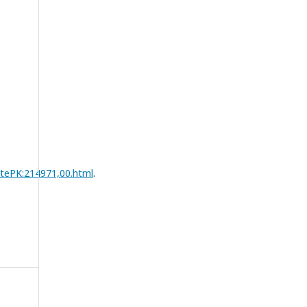
tePK:214971,00.html
.