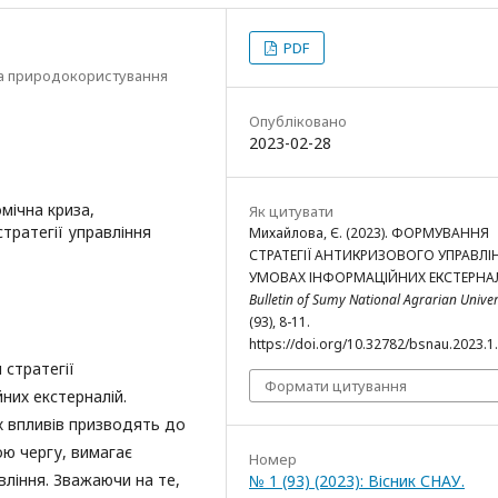
PDF
та природокористування
Опубліковано
2023-02-28
омічна криза,
Як цитувати
стратегії управління
Михайлова, Є. (2023). ФОРМУВАННЯ
СТРАТЕГІЇ АНТИКРИЗОВОГО УПРАВЛІ
УМОВАХ ІНФОРМАЦІЙНИХ ЕКСТЕРНАЛ
Bulletin of Sumy National Agrarian Univer
(93), 8-11.
https://doi.org/10.32782/bsnau.2023.1
 стратегії
Формати цитування
них екстерналій.
их впливів призводять до
ою чергу, вимагає
Номер
ління. Зважаючи на те,
№ 1 (93) (2023): Вісник СНАУ.