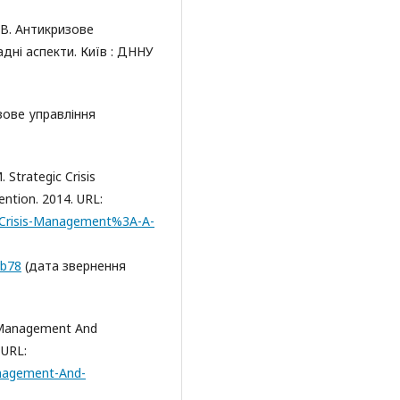
. В. Антикризове
дні аспекти. Київ : ДННУ
изове управління
. Strategic Crisis
ntion. 2014. URL:
c-Crisis-Management%3A-A-
3b78
(дата звернення
is Management And
 URL:
anagement-And-