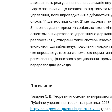
адекватність реагування; повна реалізація вн
Варто зазначити, що незалежно від типу та м
управління, його впровадження відбувається 
блоків: 1) діагностика кризи; 2) методологія а
3) прогнозування кризи; 4) соціально-економіч
аспектом антикризового управління є державн
реалізується у створенні такої системи взаємо
економіки, що забезпечує подолання макро- і 
яке впроваджується за допомогою норматив
регулювання, фінансового регулювання, проми
перерозподілу доходів.
Посилання
Газарян С. В. Теоретичні основи антикризового 
Публічне управління: теорія та практика. 2013. В
http://nbuv.gov.ua/UJRN/Pubupr_2013_2_11
(дата 