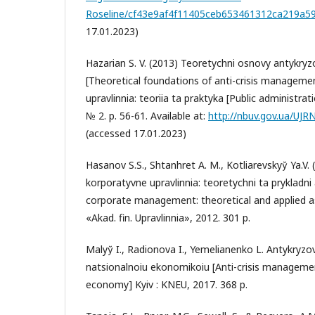
Roseline/cf43e9af4f11405ceb653461312ca219a5
17.01.2023)
Hazarian S. V. (2013) Teoretychni osnovy antykryz
[Theoretical foundations of anti-crisis managemen
upravlinnia: teoriia ta praktyka [Public administrat
№ 2. p. 56-61. Available at:
http://nbuv.gov.ua/UJ
(accessed 17.01.2023)
Hasanov S.S., Shtanhret A. M., Kotliarevskyy̆ Ya.V.
korporatyvne upravlinnia: teoretychni ta prykladni 
corporate management: theoretical and applied a
«Akad. fin. Upravlinnia», 2012. 301 p.
Malyy̆ I., Radionova I., Yemelianenko L. Antykryzo
natsionalnoiu ekonomikoiu [Anti-crisis managemen
economy] Kyiv : KNEU, 2017. 368 p.