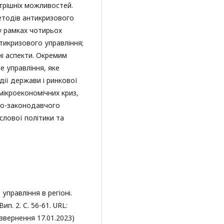
утрішніх можливостей.
етодів антикризового
у рамках чотирьох
нтикризового управління;
ні аспекти. Окремим
е управління, яке
дії держави і ринкової
мікроекономічних криз,
но-законодавчого
слової політики та
управління в регіоні.
ип. 2. С. 56-61. URL:
звернення 17.01.2023)