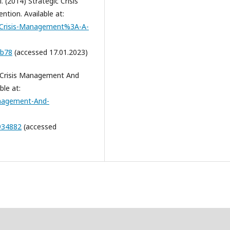
. (2014) Strategic Crisis
tion. Available at:
c-Crisis-Management%3A-A-
3b78
(accessed 17.01.2023)
) Crisis Management And
ble at:
anagement-And-
934882
(accessed