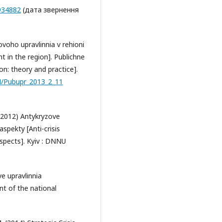
934882
(дата звернення
ovoho upravlinnia v rehioni
t in the region]. Publichne
ion: theory and practice].
RN/Pubupr_2013_2_11
 (2012) Antykryzove
aspekty [Anti-crisis
spects]. Kyiv : DNNU
ve upravlinnia
t of the national