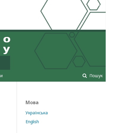
Увійти
ти
Пошук
Мова
Українська
English