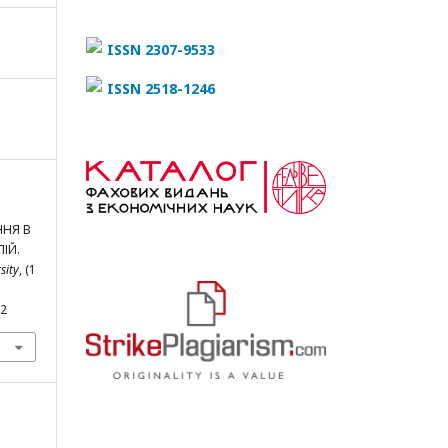
ISSN 2307-9533
ISSN 2518-1246
ННЯ В
ІЙ.
sity
, (1
.2