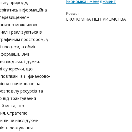
Економіка і менеджмент
льну природу,
терігатись інформаційна
Розділ
а перевищенням
ЕКОНОМІКА ПІДПРИЄМСТВА
гранично можливою
налії реалізуються в
ографічним простором, у
і процеси, а обмін
нформації, ЗМІ
ня людської думки.
трі суперечки, що
пов’язані із її фінансово-
ління спрямоване на
озподілу ресурсів та
о від трактування
я й мета, що
ня. Стратегію
ти лише наслідуючи
вість реагування;