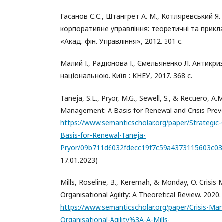
Гасанов С.С., Штангрет А. М., Котляревський Я
корпоративне управління: теоретичні та прикла
«Акад. фін. Управління», 2012. 301 с.
Малий І., Радіонова І., Ємельяненко Л. Антикр
національною. Київ : КНЕУ, 2017. 368 с.
Taneja, S.L., Pryor, M.G., Sewell, S., & Recuero, A.M
Management: A Basis for Renewal and Crisis Preve
https://www.semanticscholar.org/paper/Strategi
Basis-for-Renewal-Taneja-
Pryor/09b711d6032fdecc19f7c59a4373115603c0
17.01.2023)
Mills, Roseline, B., Keremah, & Monday, O. Cris
Organisational Agility: A Theoretical Review. 2020.
https://www.semanticscholar.org/paper/Crisis-M
Organisational-Agility%3A-A-Mills-