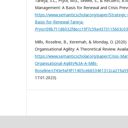
Taneja, S.L., Pryor, M.G., Sewell, S., & Recuero, A.M
Management: A Basis for Renewal and Crisis Preven
https://www.semanticscholar.org/paper/Strategi
Basis-for-Renewal-Taneja-
Pryor/09b711d6032fdecc19f7c59a4373115603c0
Mills, Roseline, B., Keremah, & Monday, O. (2020
Organisational Agility: A Theoretical Review. Availa
https://www.semanticscholar.org/paper/Crisis-M
Organisational-Agility%3A-A-Mills-
Roseline/cf43e9af4f11405ceb653461312ca219a5
17.01.2023)