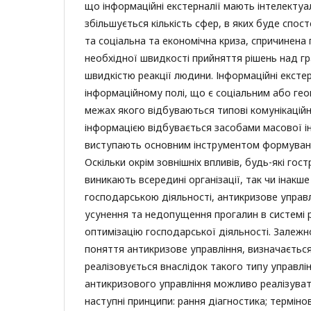
що інформаційні екстерналії мають інтелектуа
збільшується кількість сфер, в яких буде спос
та соціальна та економічна криза, спричинен
необхідної швидкості прийняття рішень над 
швидкістю реакції людини. Інформаційні екстер
інформаційному полі, що є соціальним або ге
межах якого відбуваються типові комунікаційн
інформацією відбувається засобами масової і
виступають основним інструментом формуван
Оскільки окрім зовнішніх впливів, будь-які гос
виникають всередині організації, так чи інакше 
господарською діяльності, антикризове управ
усунення та недопущення прогалин в системі р
оптимізацію господарської діяльності. Залежн
поняття антикризове управління, визначаєтьс
реалізовується внаслідок такого типу управлін
антикризового управління можливо реалізува
наступні принципи: рання діагностика; терміно