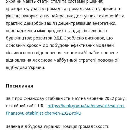
України мають стати: сталі та системні рішення;
прозорість, участь громад та громадськості у прийнятті
рішень; використання найкращих доступних технологій та
практик; декарбонізація і децентралізація енергетики,
впровадження міжнародних стандартів зеленого
будівництва; розвиток ВДЕ. Зроблено висновок, що
основним кроком до побудови ефективних моделей
післявоєнного відновлення економіки України є зелене
відновлення як основа майбутньої стратегії повоєнної
відбудови України.
Посилання
Звіт про фінансову стабільність НБУ на червень 2022 року:
офіційний сайт. URL:
https://bank.gov.ua/ua/news/all/zvit-pro-
finansovu-stabilnist-cherven-2022-roku
Зелена відбудова України: Позиція громадськості: