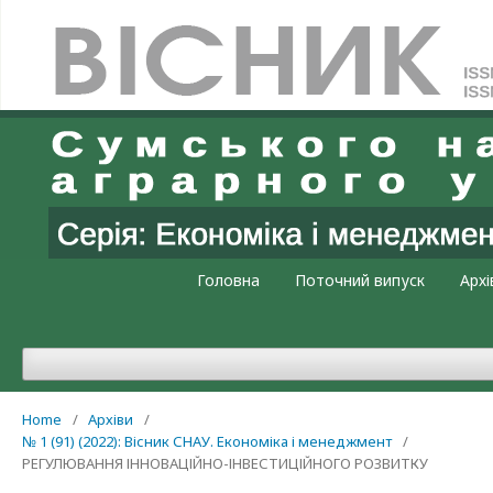
Увійти
Головна
Поточний випуск
Архі
Home
/
Архіви
/
№ 1 (91) (2022): Вісник СНАУ. Економіка і менеджмент
/
РЕГУЛЮВАННЯ ІННОВАЦІЙНО-ІНВЕСТИЦІЙНОГО РОЗВИТКУ