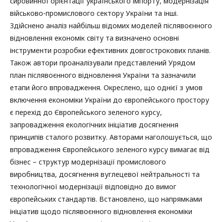
сировинної орієнтації українського імпорту, модернізація
військово-промислового сектору України та інші.
Здійснено аналіз найбільш відомих моделей післявоєнного
відновлення економік світу та визначено основні
інструменти розробки ефективних довгострокових планів.
Також автори проаналізували представлений Урядом
план післявоєнного відновлення України та зазначили
етапи його впровадження. Окреслено, що однієї з умов
включення економіки України до європейського простору
є перехід до Європейського зеленого курсу,
запровадження екологічних ініціатив досягнення
принципів сталого розвитку. Авторами наголошується, що
впровадження Європейського зеленого курсу вимагає від
бізнес – структур модернізації промислового
виробництва, досягнення вуглецевої нейтральності та
технологічної модернізації відповідно до вимог
європейських стандартів. Встановлено, що напрямками
ініціатив щодо післявоєнного відновлення економіки