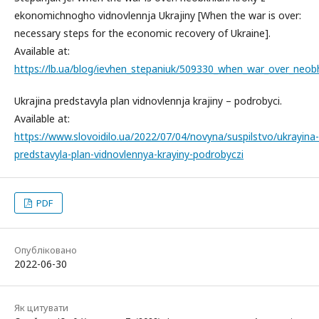
ekonomichnogho vidnovlennja Ukrajiny [When the war is over:
necessary steps for the economic recovery of Ukraine].
Available at:
https://lb.ua/blog/ievhen_stepaniuk/509330_when_war_over_neobh
Ukrajina predstavyla plan vidnovlennja krajiny – podrobyci.
Available at:
https://www.slovoidilo.ua/2022/07/04/novyna/suspilstvo/ukrayina-
predstavyla-plan-vidnovlennya-krayiny-podrobyczi
PDF
Опубліковано
2022-06-30
Як цитувати