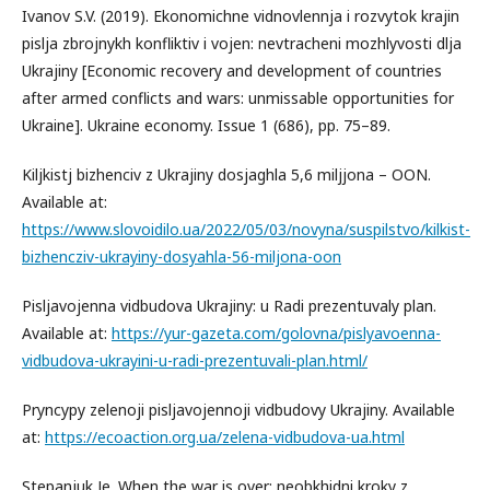
Ivanov S.V. (2019). Ekonomichne vidnovlennja i rozvytok krajin
pislja zbrojnykh konfliktiv i vojen: nevtracheni mozhlyvosti dlja
Ukrajiny [Economic recovery and development of countries
after armed conflicts and wars: unmissable opportunities for
Ukraine]. Ukraine economy. Issue 1 (686), pp. 75–89.
Kiljkistj bizhenciv z Ukrajiny dosjaghla 5,6 miljjona – OON.
Available at:
https://www.slovoidilo.ua/2022/05/03/novyna/suspilstvo/kilkist-
bizhencziv-ukrayiny-dosyahla-56-miljona-oon
Pisljavojenna vidbudova Ukrajiny: u Radi prezentuvaly plan.
Available at:
https://yur-gazeta.com/golovna/pislyavoenna-
vidbudova-ukrayini-u-radi-prezentuvali-plan.html/
Pryncypy zelenoji pisljavojennoji vidbudovy Ukrajiny. Available
at:
https://ecoaction.org.ua/zelena-vidbudova-ua.html
Stepanjuk Je. When the war is over: neobkhidni kroky z