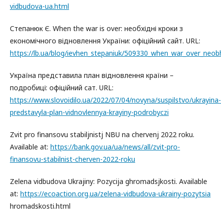
vidbudova-ua.html
Степанюк Є. When the war is over: необхідні кроки з
економічного відновлення України: офіційний сайт. URL:
https://lb.ua/blog/ievhen_stepaniuk/509330_when_war_over_neobh
Україна представила план відновлення країни –
подробиці: офіційний сат. URL:
https://www.slovoidilo.ua/2022/07/04/novyna/suspilstvo/ukrayina-
predstavyla-plan-vidnovlennya-krayiny-podrobyczi
Zvit pro finansovu stabiljnistj NBU na chervenj 2022 roku.
Available at:
https://bank.gov.ua/ua/news/all/zvit-pro-
finansovu-stabilnist-cherven-2022-roku
Zelena vidbudova Ukrajiny: Pozycija ghromadsjkosti. Available
at:
https://ecoaction.org.ua/zelena-vidbudova-ukrainy-pozytsia
hromadskosti.html