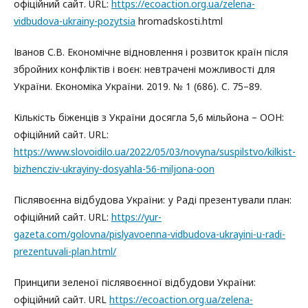
офіційний сайт. URL:
https://ecoaction.org.ua/zelena-
vidbudova-ukrainy-pozytsia
hromadskosti.html
Іванов С.В. Економічне відновлення і розвиток країн після
збройних конфліктів і воєн: невтрачені можливості для
України. Економіка України. 2019. № 1 (686). C. 75–89.
Кількість біженців з України досягла 5,6 мільйона – ООН:
офіційний сайт. URL:
https://www.slovoidilo.ua/2022/05/03/novyna/suspilstvo/kilkist-
bizhencziv-ukrayiny-dosyahla-56-miljona-oon
Післявоєнна відбудова України: у Раді презентували план:
офіційний сайт. URL:
https://yur-
gazeta.com/golovna/pislyavoenna-vidbudova-ukrayini-u-radi-
prezentuvali-plan.html/
Принципи зеленої післявоєнної відбудови України:
офіційний сайт. URL
https://ecoaction.org.ua/zelena-