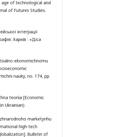
e age of technological and
nal of Futures Studies.
ейської інтеграції
афія. Харків : «Діса
v sotsialno-ekonomichnomu
 socioeconomic
ichni nauky, no. 174, pp.
chna teoriia [Economic
in Ukrainian)
 mizhnarodnoho marketynhu
rnational high-tech
balization]. Bulletin of