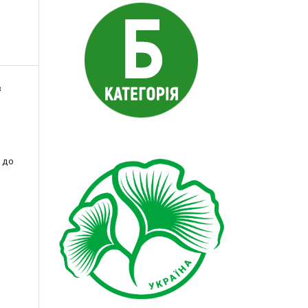
в
 до