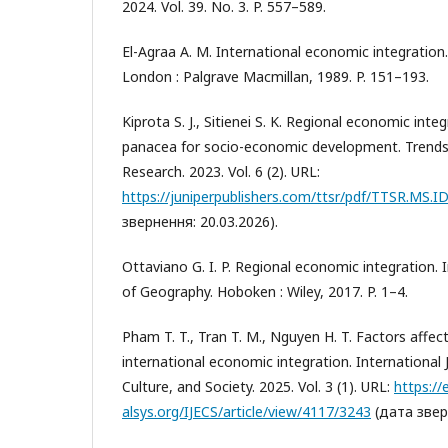
2024. Vol. 39. No. 3. P. 557–589.
El-Agraa A. M. International economic integration.
London : Palgrave Macmillan, 1989. P. 151–193.
Kiprota S. J., Sitienei S. K. Regional economic integr
panacea for socio-economic development. Trends i
Research. 2023. Vol. 6 (2). URL:
https://juniperpublishers.com/ttsr/pdf/TTSR.MS.I
звернення: 20.03.2026).
Ottaviano G. I. P. Regional economic integration. 
of Geography. Hoboken : Wiley, 2017. P. 1–4.
Pham T. T., Tran T. M., Nguyen H. T. Factors affec
international economic integration. International 
Culture, and Society. 2025. Vol. 3 (1). URL:
https://
alsys.org/IJECS/article/view/4117/3243
(дата зверн