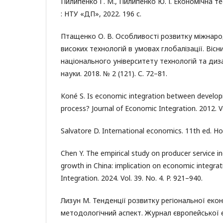
Пилипенко Г. М., Пилипенко Ю. І. Економічна тео
: НТУ «ДП», 2022. 196 с.
Птащенко О. В. Особливості розвитку міжнар
високих технологій в умовах глобалізації. Вісн
національного університету технологій та диза
науки. 2018. № 2 (121). С. 72–81.
Koné S. Is economic integration between developi
process? Journal of Economic Integration. 2012. Vo
Salvatore D. International economics. 11th ed. Ho
Chen Y. The empirical study on producer service 
growth in China: implication on economic integrat
Integration. 2024. Vol. 39. No. 4. P. 921–940.
Лизун М. Тенденції розвитку регіональної еконо
методологічний аспект. Журнал європейської ек