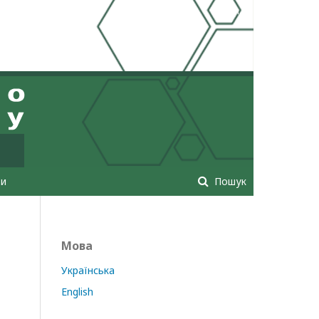
Увійти
ти
Пошук
Мова
Українська
English