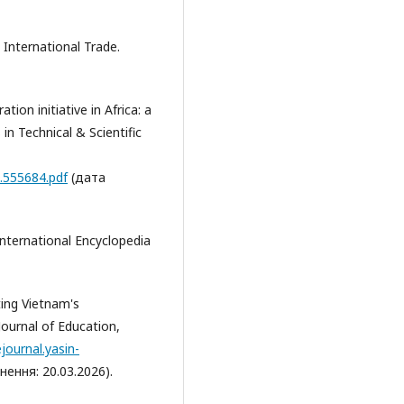
 International Trade.
ation initiative in Africa: a
n Technical & Scientific
D.555684.pdf
(дата
International Encyclopedia
ting Vietnam's
Journal of Education,
ejournal.yasin-
ення: 20.03.2026).