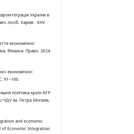
Євроінтеграція України в
вч. посіб. Харків : ХНУ
няття економічної
іка. Фінанси. Право. 2024.
дної економічної
С. 91–100.
внішня політика країн АТР
-во ЧДУ ім. Петра Могили,
tegration and economic
 of Economic Integration.