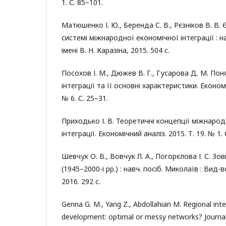
1. С. 85–101.
Матюшенко І. Ю., Беренда С. В., Рєзніков В. В. 
системі міжнародної економічної інтеграції : на
імені В. Н. Каразіна, 2015. 504 с.
Посохов І. М., Дюжев В. Г., Гусарова Д. М. По
інтеграції та її основні характеристики. Економ
№ 6. С. 25–31.
Приходько І. В. Теоретичні концепції міжнаро
інтеграції. Економічний аналіз. 2015. Т. 19. № 1. 
Шевчук О. В., Вовчук Л. А., Погорєлова І. С. Зо
(1945–2000-і рр.) : навч. посіб. Миколаїв : Вид
2016. 292 с.
Genna G. M., Yang Z., Abdollahian M. Regional in
development: optimal or messy networks? Journal