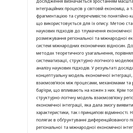
дослідження визначається зростанням масштаб
інтеграційних процесів у світовій економіці, а 
фрагментацією та суперечливістю понятійно-к
що використовується для їх опису. Метою стат
наукових підходів до тлумачення економічної і
розмежування регіональної та міжнародної еко
системі міжнародних економічних відносин. Д
методах теоретичного узагальнення, порівнял
систематизації, структурно-логічного моделю
аналізу наукових підходів. У результаті досл
концептуальну модель економічної інтеграції,
взаємозв’язок між процесами, механізмами та 
бар’єри, що впливають на кожен з них. Крім т
структурно-логічну модель взаємозв’язку регі
економічної інтеграції, яка дала змогу виявити 
характеристики, так і принципові відмінності. 
полягає в обґрунтуванні диференційованого 
регіональної та міжнародної економічної інтегр