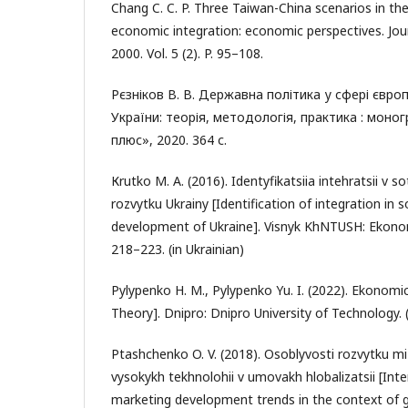
Chang C. C. P. Three Taiwan-China scenarios in th
economic integration: economic perspectives. Jour
2000. Vol. 5 (2). P. 95–108.
Рєзніков В. В. Державна політика у сфері європ
України: теорія, методологія, практика : моногр
плюс», 2020. 364 с.
Кrutko M. A. (2016). Identyfikatsiia intehratsii 
rozvytku Ukrainy [Identification of integration in
development of Ukraine]. Visnyk KhNTUSH: Ekonom
218–223. (in Ukrainian)
Pylypenko H. M., Pylypenko Yu. I. (2022). Ekonomi
Theory]. Dnipro: Dnipro University of Technology. (
Ptashchenko O. V. (2018). Osoblyvosti rozvytku
vysokykh tekhnolohii v umovakh hlobalizatsii [Inte
marketing development trends in the context of glo