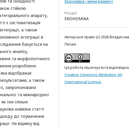
ів та складності
Економіка і менеджмент
також стійкою
Розділ
атегоріального апарату,
ЕКОНОМІКА
ті є систематизація
нтеграції, а також
номічної інтеграції в
Авторське право (c) 2026 Владисла
ослідження базується на
Лесюк
ьного аналізу,
вання та морфологічного
ідження розроблено
Ця робота ліцензується відповідно
 яка відображає
Creative Commons Attribution 4.0
результатами, а також
International License
.
ого, запропоновано
ональної та міжнародної
як їхні спільні
Наукова новизна статті
підходу до тлумачення
ації. На відміну від