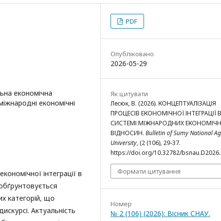
PDF
Опубліковано
2026-05-29
льна економічна
Як цитувати
 міжнародні економічні
Лесюк, В. (2026). КОНЦЕПТУАЛІЗАЦІЯ
ПРОЦЕСІВ ЕКОНОМІЧНОЇ ІНТЕГРАЦІЇ 
СИСТЕМІ МІЖНАРОДНИХ ЕКОНОМІЧ
ВІДНОСИН.
Bulletin of Sumy National A
University
, (2 (106), 29-37.
https://doi.org/10.32782/bsnau.D2026.
Формати цитування
кономічної інтеграції в
 обґрунтовується
их категорій, що
Номер
искурсі. Актуальність
№ 2 (106) (2026): Вісник СНАУ.