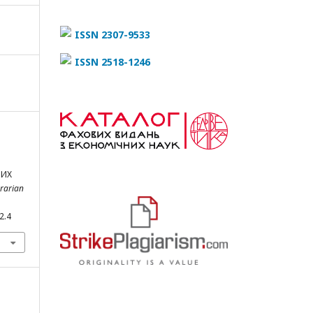
ISSN 2307-9533
ISSN 2518-1246
В
НИХ
grarian
2.4