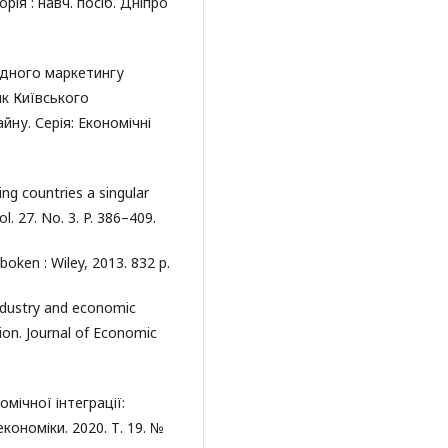
рія : навч. посіб. Дніпро
одного маркетингу
ик Київського
йну. Серія: Економічні
ng countries a singular
l. 27. No. 3. P. 386–409.
boken : Wiley, 2013. 832 p.
industry and economic
ion. Journal of Economic
мічної інтеграції:
ономіки. 2020. Т. 19. №