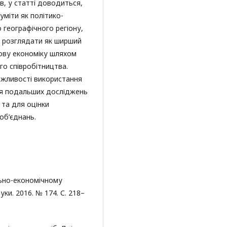
в, у статті доводиться,
уміти як політико-
 географічного регіону,
д розглядати як ширший
тову економіку шляхом
го співробітництва.
ожливості використання
я подальших досліджень
 та для оцінки
об’єднань.
ально-економічному
уки. 2016. № 174. С. 218–