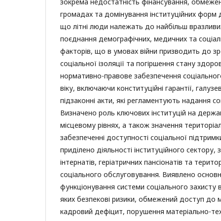
зокрема недостатність фінансування, обмежен
громадах та домінування інституційних форм 
що літні люди належать до найбільш вразливих
поєднання демографічних, медичних та соціа
факторів, що в умовах війни призводить до зро
соціальної ізоляції та погіршення стану здоро
нормативно-правове забезпечення соціального
віку, включаючи конституційні гарантії, галуз
підзаконні акти, які регламентують надання со
Визначено роль ключових інституцій на держа
місцевому рівнях, а також значення територіа
забезпеченні доступності соціальної підтримк
приділено діяльності інституційного сектору, 
інтернатів, геріатричних пансіонатів та терито
соціального обслуговування. Виявлено основн
функціонування системи соціального захисту в
яких безпекові ризики, обмежений доступ до 
кадровий дефіцит, порушення матеріально-тех