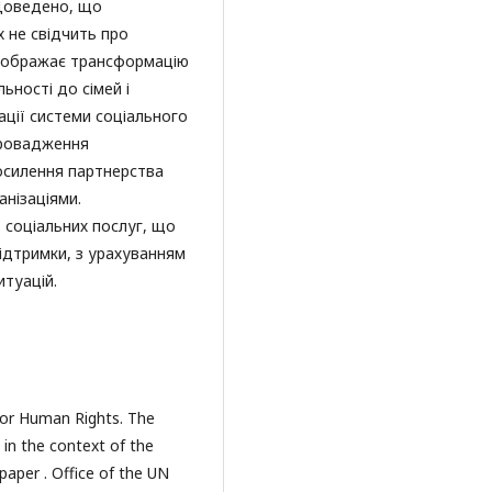
 Доведено, що
х не свідчить про
ідображає трансформацію
ьності до сімей і
ції системи соціального
провадження
осилення партнерства
нізаціями.
 соціальних послуг, що
підтримки, з урахуванням
итуацій.
for Human Rights. The
 in the context of the
paper . Office of the UN