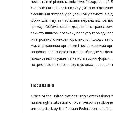
недостатній рівень міжвідомчої координації.
скорочення кількості інституцій та їх підопічни
зменшення потреб у соціальному захисті, а в
форм догляду та частковий перехід відповідал
громад. Обґрунтовано доцільність трансформа
захисту шляхом розвитку послуг у громаді, в
інтегрованого міжсекторального підходу та п
між державними органами і недержавними орга
Запропоновано орієнтацію на гібридну модель
поєднує інституційні та неінституційні форми 
потреб осіб похилого віку в умовах кризових с
Посилання
Office of the United Nations High Commissioner 
human rights situation of older persons in Ukraine
armed attack by the Russian Federation : briefing 