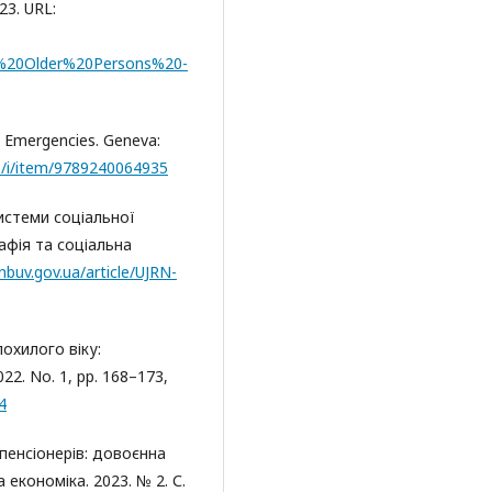
23. URL:
20Older%20Persons%20-
n Emergencies. Geneva:
ns/i/item/9789240064935
системи соціальної
афія та соціальна
.nbuv.gov.ua/article/UJRN-
охилого віку:
22. No. 1, pp. 168–173,
4
 пенсіонерів: довоєнна
 економіка. 2023. № 2. С.