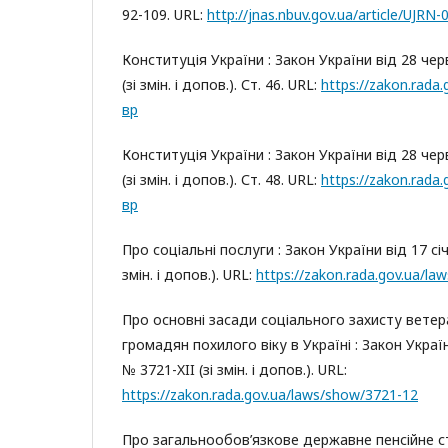
92-109. URL:
http://jnas.nbuv.gov.ua/article/UJRN
Конституція України : Закон України від 28 чер
(зі змін. і допов.). Ст. 46. URL:
https://zakon.rada
вр
Конституція України : Закон України від 28 чер
(зі змін. і допов.). Ст. 48. URL:
https://zakon.rada
вр
Про соціальні послуги : Закон України від 17 січ
змін. і допов.). URL:
https://zakon.rada.gov.ua/l
Про основні засади соціального захисту ветера
громадян похилого віку в Україні : Закон Україн
№ 3721-XII (зі змін. і допов.). URL:
https://zakon.rada.gov.ua/laws/show/3721-12
Про загальнообов’язкове державне пенсійне с