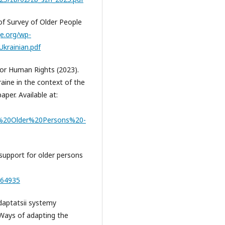
of Survey of Older People
e.org/wp-
krainian.pdf
for Human Rights (2023).
aine in the context of the
per. Available at:
20Older%20Persons%20-
support for older persons
064935
⁠
adaptatsii systemy
[Ways of adapting the