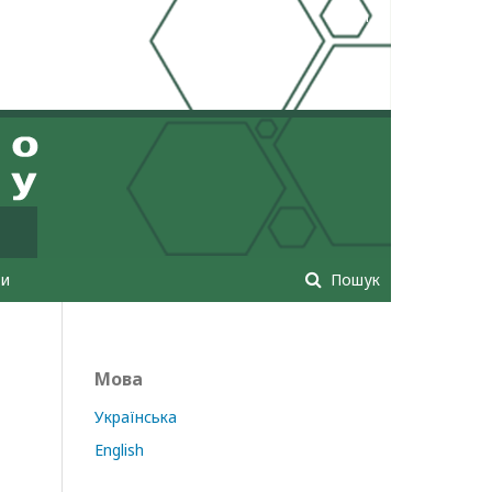
Увійти
ти
Пошук
Мова
Українська
English