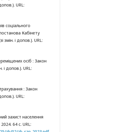
допов.). URL:
рів соціального
 постанова Кабінету
і змін. і допов.). URL:
реміщених осіб : Закон
. і допов.). URL:
трахування : Закон
допов.). URL:
ний захист населення
2024. 64 с. URL:
025/zb/02/zb_szn_2023.pdf