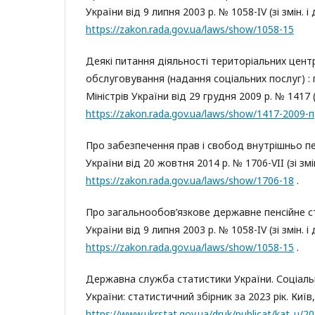
України від 9 липня 2003 р. № 1058-IV (зі змін. і 
https://zakon.rada.gov.ua/laws/show/1058-15
Деякі питання діяльності територіальних цент
обслуговування (надання соціальних послуг) :
Міністрів України від 29 грудня 2009 р. № 1417 (з
https://zakon.rada.gov.ua/laws/show/1417-2009-п
Про забезпечення прав і свобод внутрішньо пе
України від 20 жовтня 2014 р. № 1706-VII (зі змін
https://zakon.rada.gov.ua/laws/show/1706-18
.
Про загальнообов’язкове державне пенсійне с
України від 9 липня 2003 р. № 1058-IV (зі змін. і 
https://zakon.rada.gov.ua/laws/show/1058-15
.
Державна служба статистики України. Соціаль
України: статистичний збірник за 2023 рік. Київ, 
https://www.ukrstat.gov.ua/druk/publicat/kat_u/2