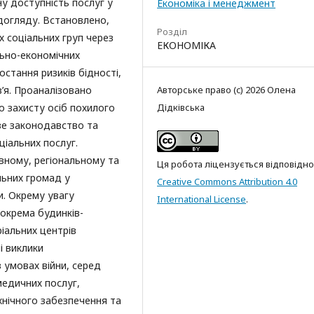
у доступність послуг у
Економіка і менеджмент
догляду. Встановлено,
Розділ
 соціальних груп через
ЕКОНОМІКА
льно-економічних
стання ризиків бідності,
в’я. Проаналізовано
Авторське право (c) 2026 Олена
 захисту осіб похилого
Дідківська
еве законодавство та
ціальних послуг.
вному, регіональному та
Ця робота ліцензується відповідно
льних громад у
Creative Commons Attribution 4.0
и. Окрему увагу
International License
.
зокрема будинків-
ріальних центрів
і виклики
 умовах війни, серед
медичних послуг,
нічного забезпечення та