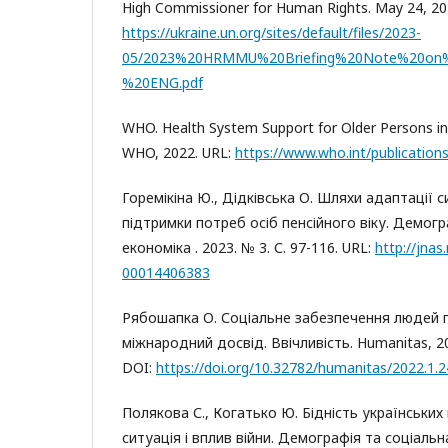
High Commissioner for Human Rights. May 24, 20
https://ukraine.un.org/sites/default/files/2023-
05/2023%20HRMMU%20Briefing%20Note%20on%
%20ENG.pdf
WHO. Health System Support for Older Persons i
WHO, 2022. URL:
https://www.who.int/publicatio
Горемікіна Ю., Дідківська О. Шляхи адаптації 
підтримки потреб осіб пенсійного віку. Демогр
економіка . 2023. № 3. С. 97-116. URL:
http://jnas
00014406383
Рябошапка О. Соціальне забезпечення людей п
міжнародний досвід. Ввічливість. Humanitas, 20
DOI:
https://doi.org/10.32782/humanitas/2022.1.2
Полякова С., Когатько Ю. Бідність українських
ситуація і вплив війни. Демографія та соціальна