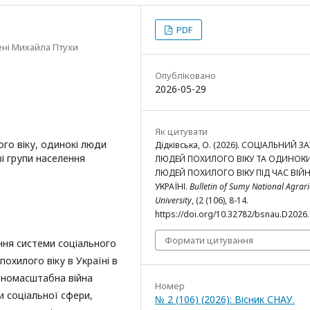
PDF
ені Михайла Птухи
Опубліковано
2026-05-29
Як цитувати
ого віку, одинокі люди
Дідківська, О. (2026). СОЦІАЛЬНИЙ З
ві групи населення
ЛЮДЕЙ ПОХИЛОГО ВІКУ ТА ОДИНОК
ЛЮДЕЙ ПОХИЛОГО ВІКУ ПІД ЧАС ВІЙН
УКРАЇНІ.
Bulletin of Sumy National Agrar
University
, (2 (106), 8-14.
https://doi.org/10.32782/bsnau.D2026.
Формати цитування
ння системи соціального
охилого віку в Україні в
вномасштабна війна
Номер
и соціальної сфери,
№ 2 (106) (2026): Вісник СНАУ.