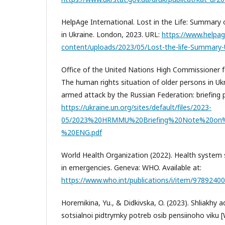
HelpAge International. Lost in the Life: Summary 
in Ukraine. London, 2023. URL:
https://www.helpag
content/uploads/2023/05/Lost-the-life-Summary-U
Office of the United Nations High Commissioner 
The human rights situation of older persons in Ukr
armed attack by the Russian Federation: briefing pa
https://ukraine.un.org/sites/default/files/2023-
05/2023%20HRMMU%20Briefing%20Note%20on%
%20ENG.pdf
⁠
World Health Organization (2022). Health system 
in emergencies. Geneva: WHO. Available at:
https://www.who.int/publications/i/item/9789240
Horemikina, Yu., & Didkivska, O. (2023). Shliakhy 
sotsialnoi pidtrymky potreb osib pensiinoho viku 