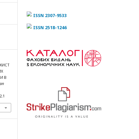
ISSN 2307-9533
ISSN 2518-1246
АХИСТ
ИХ
И В
ian
2.1