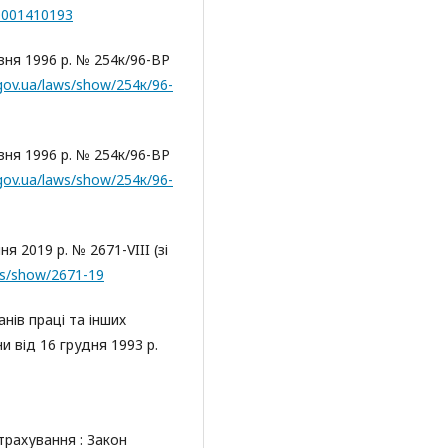
-0001410193
вня 1996 р. № 254к/96-ВР
.gov.ua/laws/show/254к/96-
вня 1996 р. № 254к/96-ВР
.gov.ua/laws/show/254к/96-
ня 2019 р. № 2671-VIII (зі
aws/show/2671-19
нів праці та інших
и від 16 грудня 1993 р.
трахування : Закон