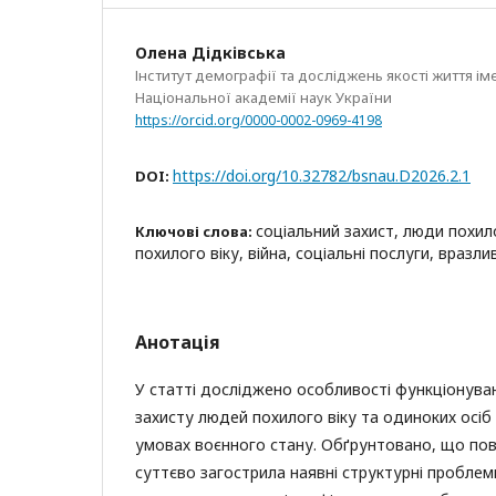
Олена Дідківська
Інститут демографії та досліджень якості життя ім
Національної академії наук України
https://orcid.org/0000-0002-0969-4198
https://doi.org/10.32782/bsnau.D2026.2.1
DOI:
соціальний захист, люди похил
Ключові слова:
похилого віку, війна, соціальні послуги, вразли
Анотація
У статті досліджено особливості функціонува
захисту людей похилого віку та одиноких осіб п
умовах воєнного стану. Обґрунтовано, що по
суттєво загострила наявні структурні проблем