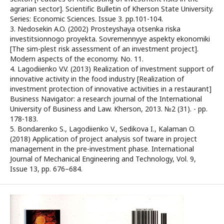
agrarian sector]. Scientific Bulletin of Kherson State University.
Series: Economic Sciences. Issue 3. pp.101-104.
3. Nedosekin A.O. (2002) Prosteyshaya otsenka riska
investitsionnogo proyekta. Sovremennyye aspekty ekonomiki
[The sim-plest risk assessment of an investment project].
Modern aspects of the economy. No. 11.
4. Lagodiienko V.V. (2013) Realization of investment support of
innovative activity in the food industry [Realization of
investment protection of innovative activities in a restaurant]
Business Navigator: a research journal of the International
University of Business and Law. Kherson, 2013. №2 (31). - pp.
178-183.
5. Bondarenko S., Lagodiienko V., Sedikova I., Kalaman O.
(2018) Application of project analysis sof tware in project
management in the pre-investment phase. International
Journal of Mechanical Engineering and Technology, Vol. 9,
Issue 13, pp. 676–684.