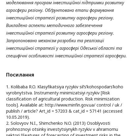
моделювання програм інвестиційної підтримки розвитку
агросфери регіону. Обґрунтовано етапи формування
інвестиційної стратегії розвитку агросфери регіону.
Викладено аспекти м
етодичного забезпечення
інвестиційної стратегії розвитку агросфери регіону.
Запропоновано механізм розробки та реалізації
інвестиційної стратегії у агросфері Одеської області та
специфічні особливості інвестиційної стратегії агросфери.
Посилання
1. Kolibaba R.O. Klasyfikatsiya ryzykiv silʹsʹkohospodarsʹkoho
vyrobnytstva. Instrumenty minimizatsiyi ryzykiv [Risk
classification of agricultural production. Risk minimization
tools]. Available at: http://www.minfin.gov.ua/ control / uk /
publish / article? Art_id = 57203 & cat_id = 57141 (accessed
10.05.2019).
2. Solovyov N.I., Shimchenko N.O. (2013) Osoblyvosti
prohnoznoyi otsinky investytsiynykh ryzykiv v ahrarnomu
sektori [Features of forecasting of investment risks in the