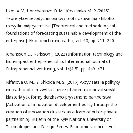
Usov A. V., Honcharenko O. M., Kovalenko M. P. (2015)
Teoretyko-metodychni osnovy prohnozuvannia stiikoho
rozvytku pidpryiemstva [Theoretical and methodological
foundations of forecasting sustainable development of the
enterprise]. Ekonomichni innovatsii, vol. 60, pp. 211–220.
Johansson D., Karlsson J. (2022) Information technology and
high-impact entrepreneurship. International Journal of
Entrepreneurial Venturing, vol. 14(4-5), pp. 449–471.
Nifatova O. M., & Shkoda M. S. (2017) Aktyvizatsiia polityky
innovatsiinoho rozvytku cherez utvorennia innovatsiinykh
klasteriv yak formy derzhavno-pryvatnoho partnerstva
[Activation of innovation development policy through the
creation of innovation clusters as a form of public-private
partnership]. Bulletin of the Kyiv National University of
Technologies and Design. Series: Economic sciences, vol.