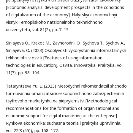
[Economic analysis: development prospects in the conditions
of digitalization of the economy]. Halytskyi ekonomichnyi
visnyk Ternopilskoho natsionalnoho tekhnichnoho
universytetu, vol. 81(2), pp. 7–15.
Siniayeva O., Krekot M., Zavhorodnii O., Sychova T., Sychov A.,
Siniayeva, O. (2023) Osoblyvosti vykorystannia informatsiinykh
tekhnolohii v osviti [Features of using information
technologies in education]. Osvita. Innovatyka. Praktyka, vol.
11(7), pp. 98–104.
Tataryntseva Yu. L. (2023) Metodychni rekomendatsii shchodo
formuvannia orhanizatsiino-ekonomichnoho zabezpechennia
tsyfrovoho marketynhu na pidpryiemstvi [Methodological
recommendations for the formation of organizational and
economic support for digital marketing at the enterprise].
Rynkova ekonomika: suchasna teoriia i praktyka upravlinnia,
vol. 22(3 (55)), pp. 158–172.