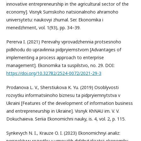
innovative entrepreneurship in the agricultural sector of the
economy]. Visnyk Sumskoho natsionalnoho ahrarnoho
universytetu: naukovyi zhurnal. Ser. Ekonomika i
menedzhment, vol. 1(93), pp. 34–39.
Pererva I. (2021) Perevahy vprovadzhennia protsesnoho
pidkhodu do upravlinnia pidpryiemstvom [Advantages of
implementing a process approach to enterprise
management]. Ekonomika ta suspilstvo, no. 29. DOI:
https://doi.org/10.32782/2524-0072/2021-29-3
Prodanova L. V., Sherstiukova K. Yu. (2019) Osoblyvosti
rozvytku informatsiinoho biznesu ta pidpryiemnytstva v
Ukraini [Features of the development of information business
and entrepreneurship in Ukraine]. Visnyk KhNAU im. V. V.
Dokuchaieva. Seriia Ekonomichni nauky, is. 4, vol. 2, p. 115.
Synkevych N. I., Krauze O. I. (2023) Ekonomichnyi analiz:
perspektyvy rozvytku v umovakh didzhytalizatsii ekonomiky