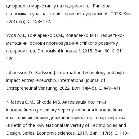
цифрового маркетингу на підприємстві. Ринкова
економіка: сучасна теорія і практика управління, 2023. Вип.
22(3 (55)). С. 158–172.
Усов А.В., Гончаренко О.М., Коваленко М.П. Теоретико-
методичні основи прогнозування стійкого розвитку
підприємства. Економічні інновації. 2015. Вип. 60. С. 211-
220.
Johansson D., Karlsson J. Information technology and high-
impact entrepreneurship. International Journal of
Entrepreneurial Venturing. 2022. Вип. 14(4-5). С. 449–471.
Nifatova O.M., Shkoda M.S. Активізація політики
інноваційного розвитку через утворення інноваційних
кластерів як форми державно-приватного партнерства.
Bulletin of the Kyiv National University of Technologies and
Design. Series: Economic sciences, 2017. Вип. 117(6). С. 110–