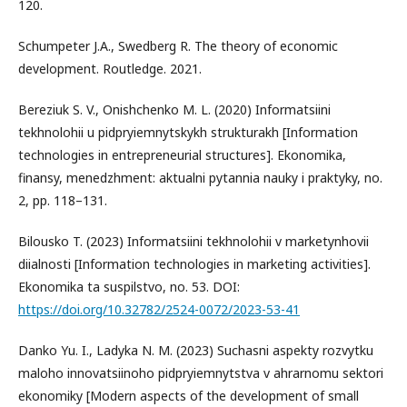
120.
Schumpeter J.A., Swedberg R. The theory of economic
development. Routledge. 2021.
Bereziuk S. V., Onishchenko M. L. (2020) Informatsiini
tekhnolohii u pidpryiemnytskykh strukturakh [Information
technologies in entrepreneurial structures]. Ekonomika,
finansy, menedzhment: aktualni pytannia nauky i praktyky, no.
2, pp. 118–131.
Bilousko T. (2023) Informatsiini tekhnolohii v marketynhovii
diialnosti [Information technologies in marketing activities].
Ekonomika ta suspilstvo, no. 53. DOI:
https://doi.org/10.32782/2524-0072/2023-53-41
Danko Yu. I., Ladyka N. M. (2023) Suchasni aspekty rozvytku
maloho innovatsiinoho pidpryiemnytstva v ahrarnomu sektori
ekonomiky [Modern aspects of the development of small