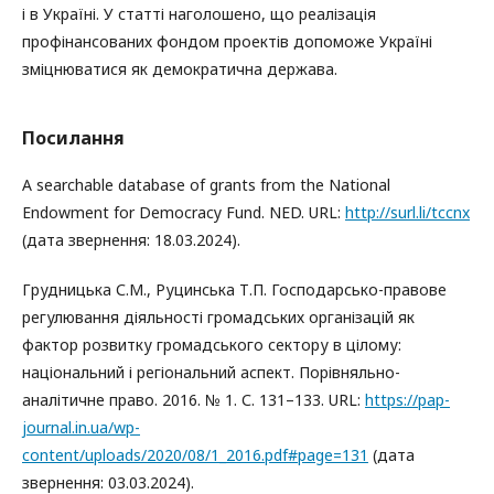
і в Україні. У статті наголошено, що реалізація
профінансованих фондом проектів допоможе Україні
зміцнюватися як демократична держава.
Посилання
A searchable database of grants from the National
Endowment for Democracy Fund. NED. URL:
http://surl.li/tccnx
(дата звернення: 18.03.2024).
Грудницька С.М., Руцинська Т.П. Господарсько-правове
регулювання діяльності громадських організацій як
фактор розвитку громадського сектору в цілому:
національний і регіональний аспект. Порівняльно-
аналітичне право. 2016. № 1. С. 131–133. URL:
https://pap-
journal.in.ua/wp-
content/uploads/2020/08/1_2016.pdf#page=131
(дата
звернення: 03.03.2024).