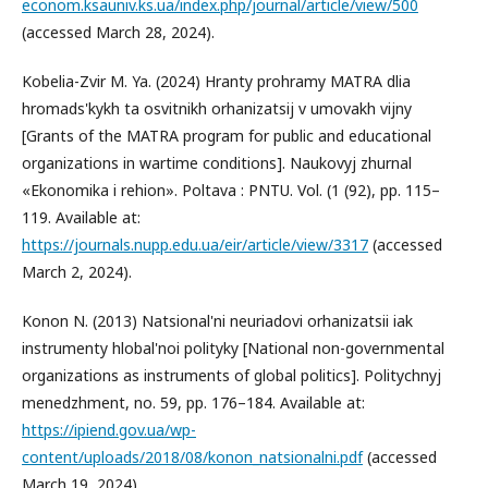
econom.ksauniv.ks.ua/index.php/journal/article/view/500
(accessed March 28, 2024).
Kobelia-Zvir M. Ya. (2024) Hranty prohramy MATRA dlia
hromads'kykh ta osvitnikh orhanizatsij v umovakh vijny
[Grants of the MATRA program for public and educational
organizations in wartime conditions]. Naukovyj zhurnal
«Ekonomika i rehion». Poltava : PNTU. Vol. (1 (92), pp. 115–
119. Available at:
https://journals.nupp.edu.ua/eir/article/view/3317
(accessed
March 2, 2024).
Konon N. (2013) Natsional'ni neuriadovi orhanizatsii iak
instrumenty hlobal'noi polityky [National non-governmental
organizations as instruments of global politics]. Politychnyj
menedzhment, no. 59, pp. 176–184. Available at:
https://ipiend.gov.ua/wp-
content/uploads/2018/08/konon_natsionalni.pdf
(accessed
March 19, 2024).