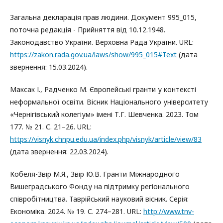
Загальна декларація прав людини. Документ 995_015,
поточна редакція - Прийняття від 10.12.1948.
Законодавство України. Верховна Рада України. URL:
https://zakon.rada.gov.ua/laws/show/995_015#Text
(дата
звернення: 15.03.2024).
Максак І., Радченко М. Європейські гранти у контексті
неформальної освіти. Вісник Національного університету
«Чернігівський колегіум» імені Т.Г. Шевченка. 2023. Том
177. № 21. С. 21–26. URL:
https://visnyk.chnpu.edu.ua/index.php/visnyk/article/view/83
(дата звернення: 22.03.2024).
Кобеля-Звір М.Я., Звір Ю.В. Гранти Міжнародного
Вишеградського Фонду на підтримку регіонального
співробітництва. Таврійський науковий вісник. Серія:
Економіка. 2024. № 19. С. 274–281. URL:
http://www.tnv-