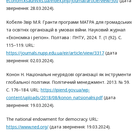
econom.ksauniv.ks.ua/index.php/journal/article/view/500
(дата
звернення: 28.03.2024).
Кобеля-Звір М.Я. Гранти програми МАТРА для громадських
та освітніх організацій в умовах війни. Науковий журнал
«Економіка і регіон». Полтава : ПНТУ, 2024. Т. (1 (92). С.
115–119. URL:
https://journals.nupp.edu.ua/eir/article/view/3317
(дата
звернення: 02.03.2024).
Конон Н. Національні неурядові організації як інструменти
глобальної політики. Політичний менеджмент. 2013. № 59.
С. 176–184. URL:
https://ipiend.gov.ua/wp-
content/uploads/2018/08/konon_natsionalni.pdf
(дата
звернення: 19.03.2024).
The national endowment for democracy. URL:
https://www.ned.org/
(дата звернення: 19.03.2024).