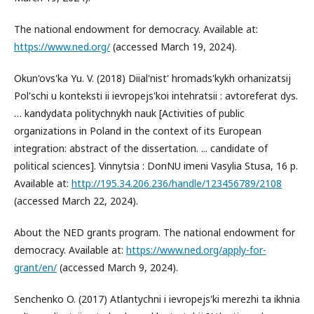
The national endowment for democracy. Available at:
https://www.ned.org/
(accessed March 19, 2024).
Okun'ovs'ka Yu. V. (2018) Diial'nist' hromads'kykh orhanizatsij
Pol'schi u konteksti ii ievropejs'koi intehratsii : avtoreferat dys.
… kandydata politychnykh nauk [Activities of public
organizations in Poland in the context of its European
integration: abstract of the dissertation. ... candidate of
political sciences]. Vinnytsia : DonNU imeni Vasylia Stusa, 16 p.
Available at:
http://195.34.206.236/handle/123456789/2108
(accessed March 22, 2024).
About the NED grants program. The national endowment for
democracy. Available at:
https://www.ned.org/apply-for-
grant/en/
(accessed March 9, 2024).
Senchenko O. (2017) Atlantychni i ievropejs'ki merezhi ta ikhnia