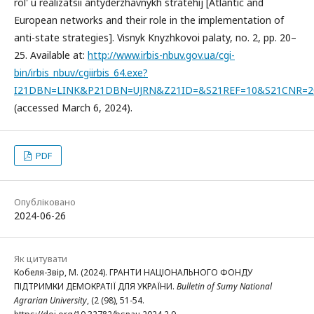
rol' u realizatsii antyderzhavnykh stratehij [Atlantic and
European networks and their role in the implementation of
anti-state strategies]. Visnyk Knyzhkovoi palaty, no. 2, pp. 20–
25. Available at:
http://www.irbis-nbuv.gov.ua/cgi-
bin/irbis_nbuv/cgiirbis_64.exe?
I21DBN=LINK&P21DBN=UJRN&Z21ID=&S21REF=10&S21CNR=20
(accessed March 6, 2024).
PDF
Опубліковано
2024-06-26
Як цитувати
Кобеля-Звір, М. (2024). ГРАНТИ НАЦІОНАЛЬНОГО ФОНДУ
ПІДТРИМКИ ДЕМОКРАТІЇ ДЛЯ УКРАЇНИ.
Bulletin of Sumy National
Agrarian University
, (2 (98), 51-54.