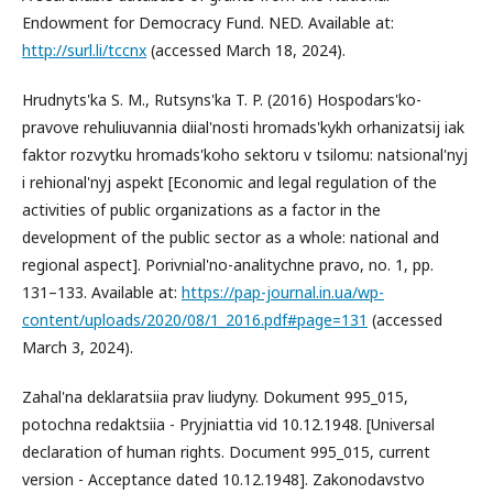
Endowment for Democracy Fund. NED. Available at:
http://surl.li/tccnx
(accessed March 18, 2024).
Hrudnyts'ka S. M., Rutsyns'ka T. P. (2016) Hospodars'ko-
pravove rehuliuvannia diial'nosti hromads'kykh orhanizatsij iak
faktor rozvytku hromads'koho sektoru v tsilomu: natsional'nyj
i rehional'nyj aspekt [Economic and legal regulation of the
activities of public organizations as a factor in the
development of the public sector as a whole: national and
regional aspect]. Porivnial'no-analitychne pravo, no. 1, pp.
131–133. Available at:
https://pap-journal.in.ua/wp-
content/uploads/2020/08/1_2016.pdf#page=131
(accessed
March 3, 2024).
Zahal'na deklaratsiia prav liudyny. Dokument 995_015,
potochna redaktsiia - Pryjniattia vid 10.12.1948. [Universal
declaration of human rights. Document 995_015, current
version - Acceptance dated 10.12.1948]. Zakonodavstvo