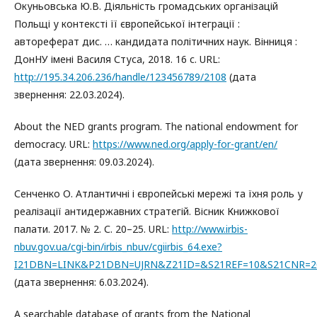
Окуньовська Ю.В. Діяльність громадських організацій
Польщі у контексті її європейської інтеграції :
автореферат дис. … кандидата політичних наук. Вінниця :
ДонНУ імені Василя Стуса, 2018. 16 с. URL:
http://195.34.206.236/handle/123456789/2108
(дата
звернення: 22.03.2024).
About the NED grants program. The national endowment for
democracy. URL:
https://www.ned.org/apply-for-grant/en/
(дата звернення: 09.03.2024).
Сенченко О. Атлантичні і європейські мережі та їхня роль у
реалізації антидержавних стратегій. Вісник Книжкової
палати. 2017. № 2. С. 20–25. URL:
http://www.irbis-
nbuv.gov.ua/cgi-bin/irbis_nbuv/cgiirbis_64.exe?
I21DBN=LINK&P21DBN=UJRN&Z21ID=&S21REF=10&S21CNR=20
(дата звернення: 6.03.2024).
A searchable database of grants from the National