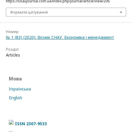
https://snaujournal.com.ua/index.php/journal/article/view/206
Формати цитування
Номер
№ 1 (83) (2020): Вісник СНАУ. Економіка і менеджмент
Розділ
Articles
Мова
Українська
English
ISSN 2307-9533