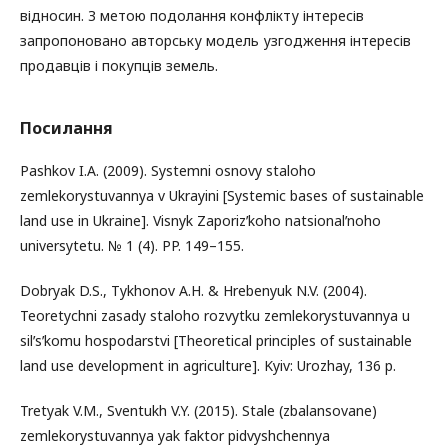
відносин. З метою подолання конфлікту інтересів
запропоновано авторську модель узгодження інтересів
продавців і покупців земель.
Посилання
Pashkov I.A. (2009). Systemni osnovy staloho
zemlekorystuvannya v Ukrayini [Systemic bases of sustainable
land use in Ukraine]. Visnyk Zaporizʹkoho natsionalʹnoho
universytetu. № 1 (4). PP. 149–155.
Dobryak D.S., Tykhonov A.H. & Hrebenyuk N.V. (2004).
Teoretychni zasady staloho rozvytku zemlekorystuvannya u
silʹsʹkomu hospodarstvi [Theoretical principles of sustainable
land use development in agriculture]. Kyiv: Urozhay, 136 p.
Tretyak V.M., Sventukh V.Y. (2015). Stale (zbalansovane)
zemlekorystuvannya yak faktor pidvyshchennya