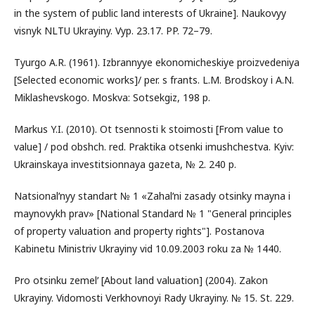
in the system of public land interests of Ukraine]. Naukovyy
visnyk NLTU Ukrayiny. Vyp. 23.17. PP. 72–79.
Tyurgo A.R. (1961). Izbrannyye ekonomicheskiye proizvedeniya
[Selected economic works]/ per. s frants. L.M. Brodskoy i A.N.
Miklashevskogo. Moskva: Sotsekgiz, 198 p.
Markus Y.I. (2010). Ot tsennosti k stoimosti [From value to
value] / pod obshch. red. Praktika otsenki imushchestva. Kyiv:
Ukrainskaya investitsionnaya gazeta, № 2. 240 p.
Natsionalʹnyy standart № 1 «Zahalʹni zasady otsinky mayna i
maynovykh prav» [National Standard № 1 "General principles
of property valuation and property rights"]. Postanova
Kabinetu Ministriv Ukrayiny vid 10.09.2003 roku za № 1440.
Pro otsinku zemelʹ [About land valuation] (2004). Zakon
Ukrayiny. Vidomosti Verkhovnoyi Rady Ukrayiny. № 15. St. 229.