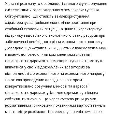
У статті розглянуто особливості сталого функціонування
системи сільськогосподарського землекористування.
Обґрунтовано, що сталість землекористування
характеризує задовільне економічне зростання при
стабільній екологічній ситуації, а цінність характеризує
підтримку задовільного екологічного стану ресурсів при
забезпеченні необхідного рівня економічного прогресу.
Доведено, що «сталість» і «цінність» є взаємозв’язаними
й взаємодоповнюючими компонентами системи
сільськогосподарського землекористування та можуть
вивчатися у своїх відокремлених траєкторіях за
відповідності до екологічного чи економічного напряму.
На основі проведених досліджень автором
конкретизовано розуміння цінності та вартості
сільськогосподарських угідь для окремих суспільних
суб’єктів. Визначено, що через суттєву різницю між
нормативними і ринковими показниками вартості земель
мають місце розбіжності інтересів учасників земельних