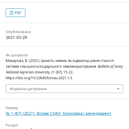
PDF
Опубліковано
2021-03-29
Як цитувати
Макарова, В. (2021). Цінність земель як індикатор рівня сталості
системи сільськогосподарського землекористування.
Bulletin of Sumy
National Agrarian University
, (1 (87), 15-22.
https://doi.org/10.32845/bsnau.2021.1.3
Формати цитування
Номер
№ 1 (87) (2021): Вісник СНАУ. Економіка і менеджмент
Розділ