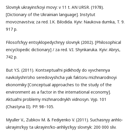
Slovnyk ukrayinsʹkoyi movy: v 11 t. AN URSR. (1978).
[Dictionary of the Ukrainian language]. Instytut
movoznavstva; za red. I.K. Bilodida. Kyiv: Naukova dumka, T. 9.
917 p.
Filosofsʹkyy entsyklopedychnyy slovnyk (2002). [Philosophical
encyclopedic dictionary] / za red. V.I. Shynkaruka. Kyiv: Abrys,
742 p.
But Y.S. (2011). Kontseptualʹni pidkhody do vyvchennya
navkolyshnʹoho seredovyshcha yak faktoru mizhnarodnoyi
ekonomiky [Conceptual approaches to the study of the
environment as a factor in the international economy].
Aktualʹni problemy mizhnarodnykh vidnosyn. Vyp. 101
(Chastyna II). PP. 98–105.
Myuller V., Zubkov M. & Fediyenko V. (2011). Suchasnyy anhlo-
ukrayinsʹkyy ta ukrayinsʹko-anhliysʹkyy slovnyk: 200 000 sliv.