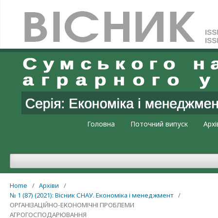
Увійти
Головна
Поточний випуск
Архі
Home
/
Архіви
/
№ 1 (87) (2021): Вісник СНАУ. Економіка і менеджмент
/
ОРГАНІЗАЦІЙНО-ЕКОНОМІЧНІ ПРОБЛЕМИ
АГРОГОСПОДАРЮВАННЯ