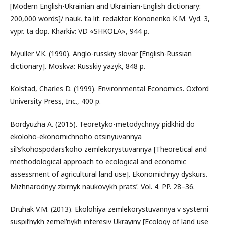
[Modern English-Ukrainian and Ukrainian-English dictionary:
200,000 words]/ nauk. ta lit. redaktor Kononenko K.M. Vyd. 3,
vypr. ta dop. Kharkiv: VD «SHKOLA», 944 p.
Myuller V.K. (1990). Anglo-russkiy slovar [English-Russian
dictionary]. Moskva: Russkiy yazyk, 848 p.
Kolstad, Charles D. (1999). Environmental Economics. Oxford
University Press, Inc., 400 p.
Bordyuzha A. (2015). Teoretyko-metodychnyy pidkhid do
ekoloho-ekonomichnoho otsinyuvannya
silʹsʹkohospodarsʹkoho zemlekorystuvannya [Theoretical and
methodological approach to ecological and economic
assessment of agricultural land use]. Ekonomichnyy dyskurs.
Mizhnarodnyy zbirnyk naukovykh pratsʹ. Vol. 4. PP. 28–36.
Druhak V.M. (2013). Ekolohiya zemlekorystuvannya v systemi
suspilʹnykh zemelʹnykh interesiv Ukrayiny [Ecology of land use