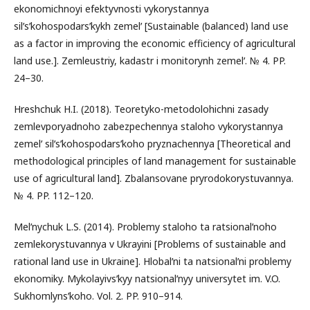
ekonomichnoyi efektyvnosti vykorystannya
silʹsʹkohospodarsʹkykh zemelʹ [Sustainable (balanced) land use
as a factor in improving the economic efficiency of agricultural
land use.]. Zemleustriy, kadastr i monitorynh zemelʹ. № 4. PP.
24–30.
Hreshchuk H.I. (2018). Teoretyko-metodolohichni zasady
zemlevporyadnoho zabezpechennya staloho vykorystannya
zemelʹ silʹsʹkohospodarsʹkoho pryznachennya [Theoretical and
methodological principles of land management for sustainable
use of agricultural land]. Zbalansovane pryrodokorystuvannya.
№ 4. PP. 112–120.
Melʹnychuk L.S. (2014). Problemy staloho ta ratsionalʹnoho
zemlekorystuvannya v Ukrayini [Problems of sustainable and
rational land use in Ukraine]. Hlobalʹni ta natsionalʹni problemy
ekonomiky. Mykolayivsʹkyy natsionalʹnyy universytet im. V.O.
Sukhomlynsʹkoho. Vol. 2. PP. 910–914.