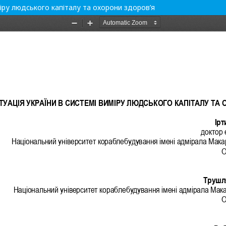
іру людського капіталу та охорони здоров’я