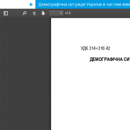
Демографічна ситуація України в системі вим