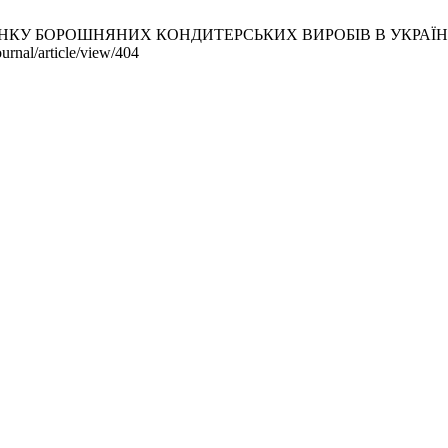
ОРОШНЯНИХ КОНДИТЕРСЬКИХ ВИРОБІВ В УКРАЇНІ. bsnau [інт
urnal/article/view/404