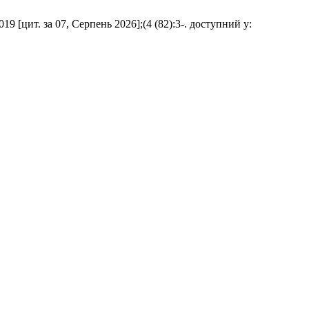
9 [цит. за 07, Серпень 2026];(4 (82):3-. доступний у: