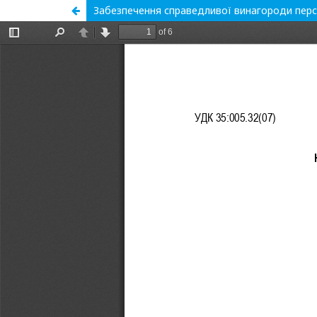
Забезпечення справедливої винагороди персо